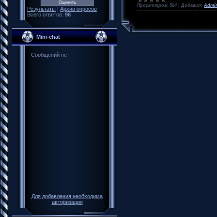
Просмотров:
564
|
Добавил:
Admin
Результаты
|
Архив опросов
Всего ответов:
98
Mini-chat
Для добавления необходима
авторизация