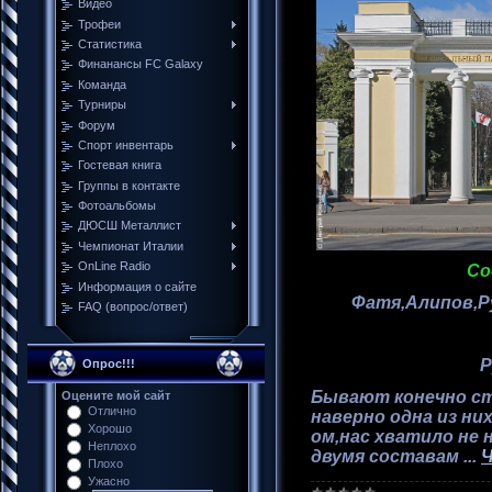
Видео
Трофеи
Cтатистика
Финанансы FC Galaxy
Команда
Турниры
Форум
Спорт инвентарь
Гостевая книга
Группы в контакте
Фотоальбомы
ДЮСШ Металлист
Чемпионат Италии
ОnLine Radio
Со
Информация о сайте
Фатя,Алипов,Р
FAQ (вопрос/ответ)
Р
Опрос!!!
Бывают конечно с
Оцените мой сайт
Отлично
наверно одна из ни
Хорошо
ом,нас хватило не 
Неплохо
двумя составам
...
Ч
Плохо
Ужасно