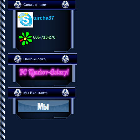
Связь с нами
turcha87
606-713-270
Наша кнопка
Мы Вконтакте