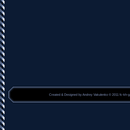
Created & Designed by Andrey Vakulenko © 2011 fc-kh-g