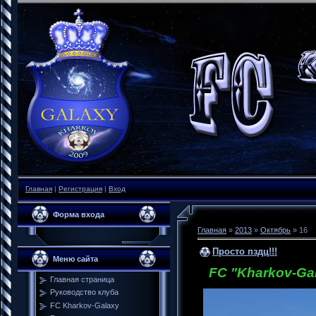
Главная
|
Регистрация
|
Вход
Форма входа
Главная
»
2013
»
Октябрь
»
16
Просто пздц!!!
Меню сайта
FC "Kharkov-Gal
Главная страница
Руководство клуба
FC Kharkov-Galaxy