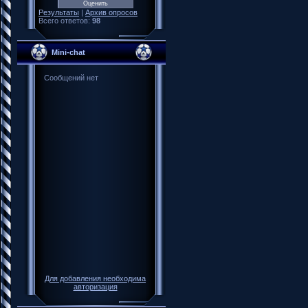
Результаты
|
Архив опросов
Всего ответов:
98
Mini-chat
Для добавления необходима
авторизация