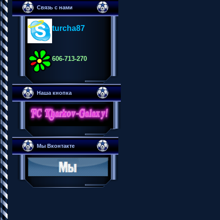
Связь с нами
turcha87
606-713-270
Наша кнопка
Мы Вконтакте