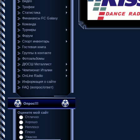
Видео
Трофеи
Cтатистика
Финанансы FC Galaxy
Команда
Турниры
Форум
Спорт инвентарь
Гостевая книга
Группы в контакте
Фотоальбомы
ДЮСШ Металлист
Чемпионат Италии
ОnLine Radio
Информация о сайте
FAQ (вопрос/ответ)
Опрос!!!
Оцените мой сайт
Отлично
Хорошо
Неплохо
Плохо
Ужасно