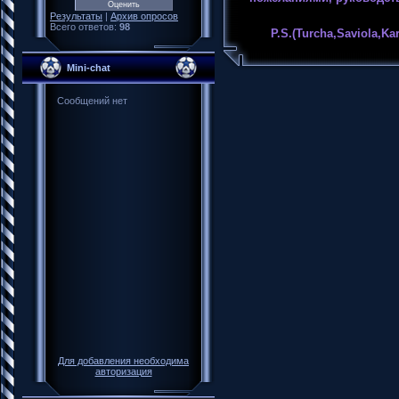
Результаты
|
Архив опросов
Всего ответов:
98
P.S.(Turcha,Saviola,Kart
Mini-chat
Для добавления необходима
авторизация