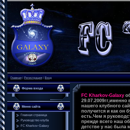
Главная
|
Регистрация
|
Вход
Форма входа
FC Kharkov-Galaxy
о
29.07.2009гг,именно 
нашего клубного сай
Меню сайта
получится и как он 
Главная страница
есть.Чем я руководс
Руководство клуба
прежде всего наш о
FC Kharkov-Galaxy
детстве у нас была