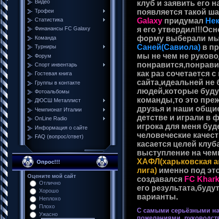
Видео
клуб и заявить его 
Трофеи
появляется
такой ша
Cтатистика
Galaxy
придумал
Нек
я его утвердил!!!Ос
Финанансы FC Galaxy
форму выберали мы
Команда
Саней(Савиола)
,
в п
Турниры
мы не чем не руков
Форум
понравится,понрави
Спорт инвентарь
как раз сочетается 
Гостевая книга
сайта,идеальней не 
Группы в контакте
людей,которые буду
Фотоальбомы
команды,то это пре
ДЮСШ Металлист
друзья и наши общи
Чемпионат Италии
детстве и играли в
ОnLine Radio
игрока для меня буд
Информация о сайте
человеческие качест
FAQ (вопрос/ответ)
касается
целей клуб
выступление на че
ХАФЛ
(харьковская 
Опрос!!!
лига)
,
именно под
эт
Оцените мой сайт
создавался
FC Khark
Отлично
его результата,буду
Хорошо
варианты
.
Неплохо
Плохо
С самыми серьёзными н
Ужасно
пожеланиями, руководств