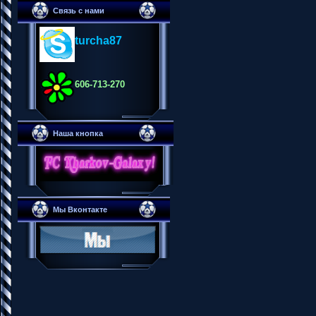
Связь с нами
turcha87
606-713-270
Наша кнопка
Мы Вконтакте