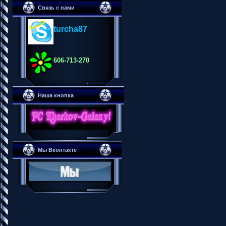
Связь с нами
turcha87
606-713-270
Наша кнопка
Мы Вконтакте