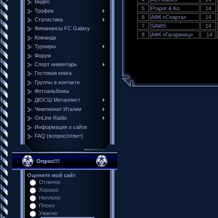
Видео
5
Prapor & Ko
14
Трофеи
6
АФК «Спарта»
14
Cтатистика
7
SAWS
14
Финанансы FC Galaxy
8
АФК «Гагаринец»
14
Команда
Турниры
Форум
Спорт инвентарь
Гостевая книга
Группы в контакте
Фотоальбомы
ДЮСШ Металлист
Чемпионат Италии
ОnLine Radio
Информация о сайте
FAQ (вопрос/ответ)
Опрос!!!
Оцените мой сайт
Отлично
Хорошо
Неплохо
Плохо
Ужасно