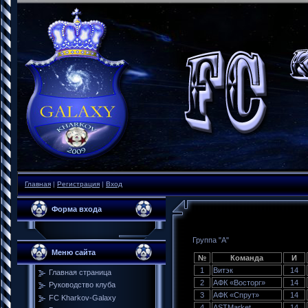
Главная
|
Регистрация
|
Вход
Форма входа
Группа "A"
Меню сайта
№
Команда
И
1
Витэк
14
Главная страница
2
АФК «Восторг»
14
Руководство клуба
3
АФК «Спрут»
14
FC Kharkov-Galaxy
4
ASTMarket
14