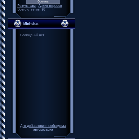
Результаты
|
Архив опросов
Всего ответов:
98
Mini-chat
Для добавления необходима
авторизация