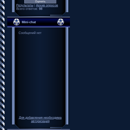
Результаты
|
Архив опросов
Всего ответов:
98
Mini-chat
Для добавления необходима
авторизация