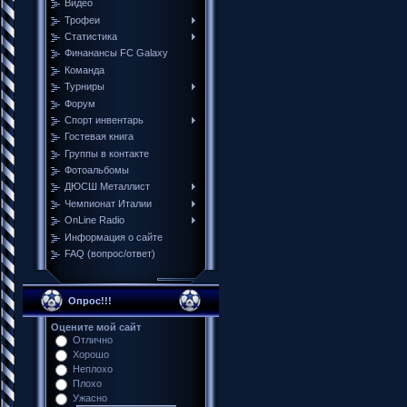
Видео
Трофеи
Cтатистика
Финанансы FC Galaxy
Команда
Турниры
Форум
Спорт инвентарь
Гостевая книга
Группы в контакте
Фотоальбомы
ДЮСШ Металлист
Чемпионат Италии
ОnLine Radio
Информация о сайте
FAQ (вопрос/ответ)
Опрос!!!
Оцените мой сайт
Отлично
Хорошо
Неплохо
Плохо
Ужасно