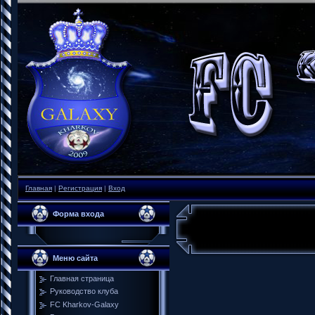
Главная
|
Регистрация
|
Вход
Форма входа
Меню сайта
Главная страница
Руководство клуба
FC Kharkov-Galaxy