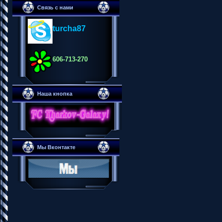
Связь с нами
turcha87
606-713-270
Наша кнопка
Мы Вконтакте