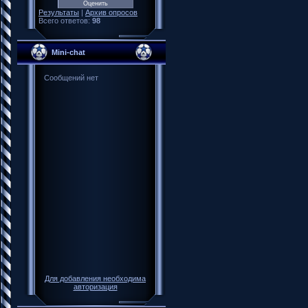
Результаты
|
Архив опросов
Всего ответов:
98
Mini-chat
Для добавления необходима
авторизация