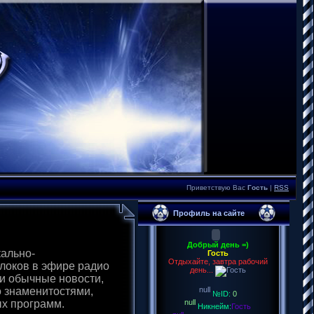
Приветствую Вас
Гость
|
RSS
Профиль на сайте
Добрый день =)
кально-
Гость
Отдыхайте, завтра рабочий
локов в эфире радио
день...
 и обычные новости,
о знаменитостями,
№ID:
0
ых программ.
Никнейм:
Гость