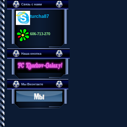
Связь с нами
turcha87
606-713-270
Наша кнопка
Мы Вконтакте