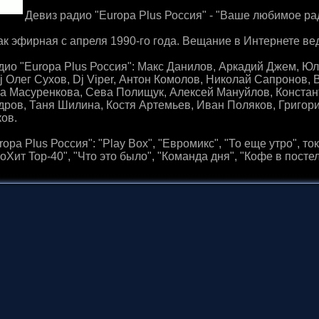
Девиз радио "Europa Plus Россия" - "Ваше любимое ра
к эфирная с апреля 1990-го года. Вещание в Интернете вед
дио "Europa Plus Россия": Макс Данилов, Аркадий Джем, Ю
j Олег Сухов, Dj Viper, Антон Комолов, Николай Сапронов,
а Масуренкова, Сева Полищук, Алексей Мануйлов, Констан
дров, Таня Шилина, Костя Артемьев, Иван Поляков, Григор
ов.
pa Plus Россия": "Play Box", "Евромикс", "То еще утро", т
оХит Top-40", "Что это было", "Команда дня", "Кофе в постел