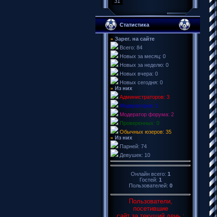
31
Статистика
Зарег. на сайте
»
Всего: 84
Новых за месяц: 0
Новых за неделю: 0
Новых вчера: 0
Новых сегодня: 0
Из них
»
Администраторов: 3
Модераторов: 1
Модератор форума: 2
Проверенных: 0
Обычных юзеров: 35
Из них
»
Парней: 74
Девушек: 10
Онлайн всего:
1
Гостей:
1
Пользователей:
0
Пользователи,
посетившие
сайт за текущий день :