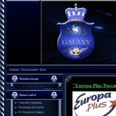
Главная
|
Регистрация
|
Вход
Форма входа
"Europa Plus Росс
Меню сайта
Главная страница
Руководство клуба
FC Kharkov-Galaxy