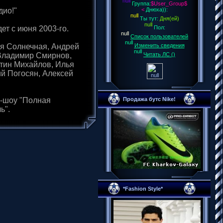
Группа:
$User_Group$
дио!"
<
Днюха)):
Ты тут:
Дня(ей)
ет с июня 2003-го.
Пол:
Список пользователей
ля Солнечная, Андрей
Изменить сведения
 Владимир Смирнов,
Читать ЛС (
)
тин Михайлов, Илья
ий Погосян, Алексей
ок-шоу "Полная
Продажа бутс Nike!
ь".
*Fashion Style*