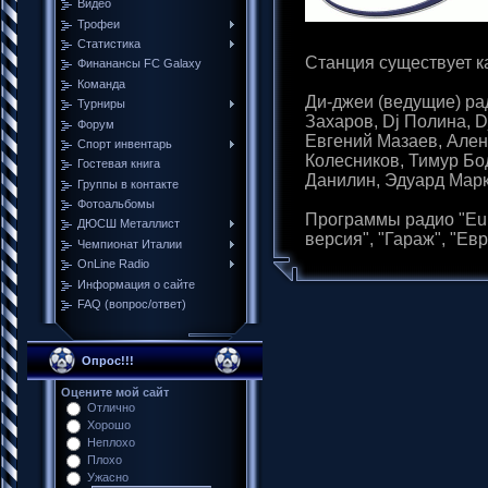
Видео
Трофеи
Cтатистика
Станция существует ка
Финанансы FC Galaxy
Команда
Ди-джеи (ведущие) ра
Турниры
Захаров, Dj Полина, D
Форум
Евгений Мазаев, Ален
Спорт инвентарь
Колесников, Тимур Бо
Гостевая книга
Данилин, Эдуард Марк
Группы в контакте
Фотоальбомы
Программы радио "Euro
ДЮСШ Металлист
версия", "Гараж", "Евр
Чемпионат Италии
ОnLine Radio
Информация о сайте
FAQ (вопрос/ответ)
Опрос!!!
Оцените мой сайт
Отлично
Хорошо
Неплохо
Плохо
Ужасно