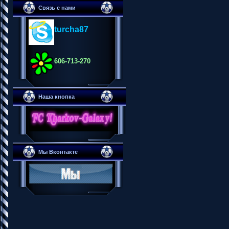
Связь с нами
turcha87
606-713-270
Наша кнопка
Мы Вконтакте