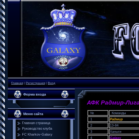
Главная
|
Регистрация
|
Вход
Форма входа
АФК Радмир-Лига
№
Команды
Меню сайта
1
Радмир
Главная страница
2
13-84
Руководство клуба
3
Ханыги
FC Kharkov-Galaxy
4
Galaxy