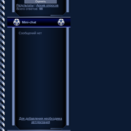
Результаты
|
Архив опросов
Всего ответов:
98
Mini-chat
Для добавления необходима
авторизация