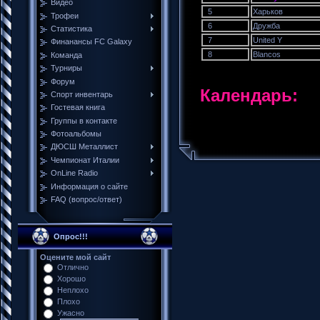
Видео
5
Харьков
Трофеи
6
Дружба
Cтатистика
7
United Y
Финанансы FC Galaxy
8
Blancos
Команда
Турниры
Форум
Календарь:
Спорт инвентарь
Гостевая книга
Группы в контакте
Фотоальбомы
ДЮСШ Металлист
Чемпионат Италии
ОnLine Radio
Информация о сайте
FAQ (вопрос/ответ)
Опрос!!!
Оцените мой сайт
Отлично
Хорошо
Неплохо
Плохо
Ужасно