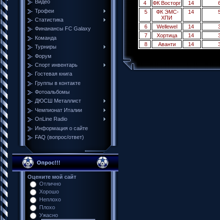
Видео
4
ФК Восторг
14
Трофеи
5
ФК ЭМС-
14
ХПИ
Cтатистика
6
Wellewel
14
Финанансы FC Galaxy
7
Хортица
14
Команда
8
Аванти
14
Турниры
Форум
Спорт инвентарь
Гостевая книга
Группы в контакте
Фотоальбомы
ДЮСШ Металлист
Чемпионат Италии
ОnLine Radio
Информация о сайте
FAQ (вопрос/ответ)
Опрос!!!
Оцените мой сайт
Отлично
Хорошо
Неплохо
Плохо
Ужасно