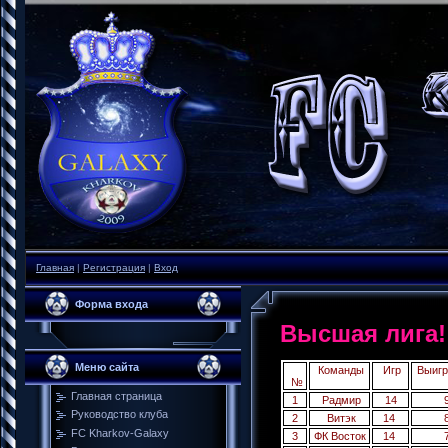
Главная
|
Регистрация
|
Вход
Форма входа
Высшая лига!
Меню сайта
Команды
Игр
Выиг
№
Главная страница
1
Радмир
14
Руководство клуба
2
Витэк
14
FC Kharkov-Galaxy
3
ФК Восток
14