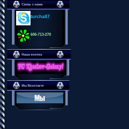
Связь с нами
turcha87
606-713-270
Наша кнопка
Мы Вконтакте