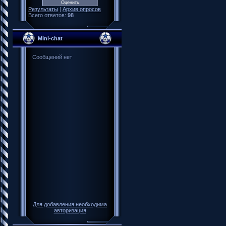
Результаты
|
Архив опросов
Всего ответов:
98
Mini-chat
Для добавления необходима
авторизация