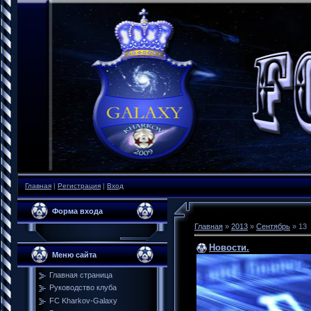
Главная
|
Регистрация
|
Вход
Форма входа
Главная
»
2013
»
Сентябрь
»
13
Новости.
Меню сайта
Главная страница
Руководство клуба
FC Kharkov-Galaxy