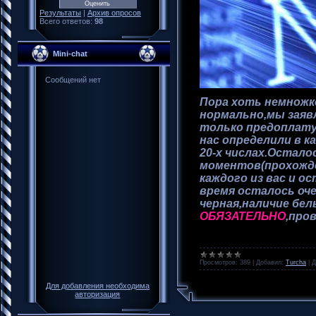
Результаты
|
Архив опросов
Всего ответов:
98
Mini-chat
Пора хоть немножко
нормально,мы заявл
только предоплату 
нас определили в к
20-х числах.Остало
моментов(прохожде
каждого из вас и о
время осталось оче
черная,наличие бел
ОБЯЗАТЕЛЬНО
,про
Просмотров:
389
|
Добавил:
Turcha
|
Д
Для добавления необходима
авторизация