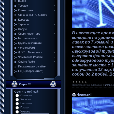
Видео
Трофеи
Cтатистика
Финанансы FC Galaxy
Команда
Турниры
Форум
В настоящее время н
Спорт инвентарь
которые по уровню
Гостевая книга
лигах по 7 команд 
Группы в контакте
такая система роз
Фотоальбомы
двухкруговой турни
ДЮСШ Металлист
сыграют финалы за 1
Чемпионат Италии
однокругового тур
ОnLine Radio
занявшие места с 1
Информация о сайте
получается 12 игр.
FAQ (вопрос/ответ)
собой до 2 побед. В
Опрос!!!
Просмотров:
529
|
Добавил:
Turcha
|
Д
Оцените мой сайт
Новости!!!
Отлично
Хорошо
Неплохо
Плохо
Ужасно