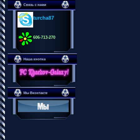
Связь с нами
turcha87
606-713-270
Наша кнопка
Мы Вконтакте