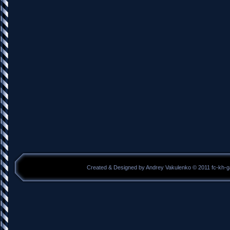
Created & Designed by Andrey Vakulenko © 2011 fc-kh-g