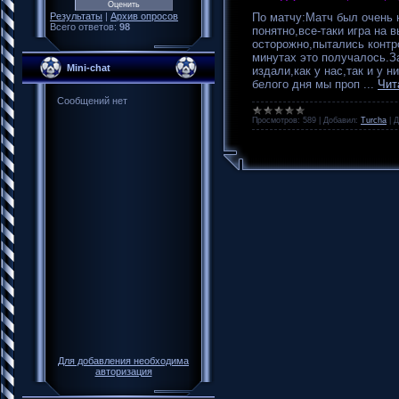
По матчу:Матч был очень 
Результаты
|
Архив опросов
Всего ответов:
98
понятно,все-таки игра на 
осторожно,пытались контр
минутах это получалось.З
Mini-chat
издали,как у нас,так и у н
белого дня мы проп
...
Чит
Просмотров:
589
|
Добавил:
Turcha
|
Д
Для добавления необходима
авторизация