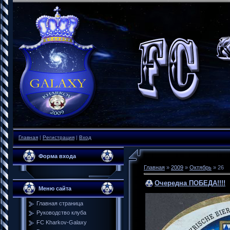
Главная
|
Регистрация
|
Вход
Форма входа
Главная
»
2009
»
Октябрь
»
26
Очередна ПОБЕДА!!!!
Меню сайта
Главная страница
Руководство клуба
FC Kharkov-Galaxy