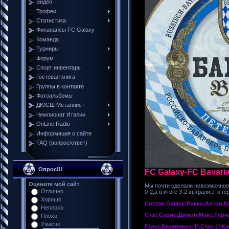
Видео
Трофеи
Cтатистика
Финанансы FC Galaxy
Команда
Турниры
Форум
Спорт инвентарь
Гостевая книга
Группы в контакте
Фотоальбомы
ДЮСШ Металлист
Чемпионат Италии
ОnLine Radio
Информация о сайте
FAQ (вопрос/ответ)
Опрос!!!
FC Galaxy-FC Bavaria
Оцените мой сайт
Мы почти сделали невозможное
Отлично
0-2,а в итоге 3-2 выграли,это ге
Хорошо
Состав Galaxy:Рикко,Антон,К
Неплохо
Стас,Савио,Димон,Макс,Турч
Плохо
Ужасно
Голы:Деревянко-1*,Стас-1*,Ка