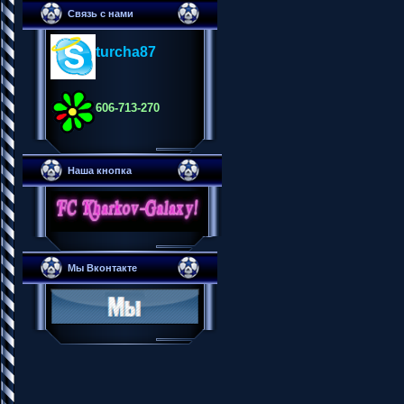
Связь с нами
turcha87
606-713-270
Наша кнопка
Мы Вконтакте